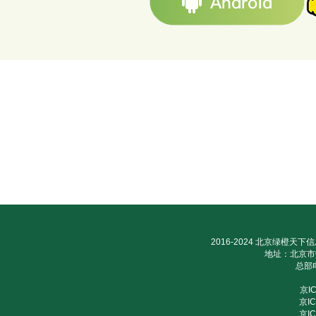
2016-2024 北京绿橙天下信
地址：北京市
总部电
京I
京IC
京IC